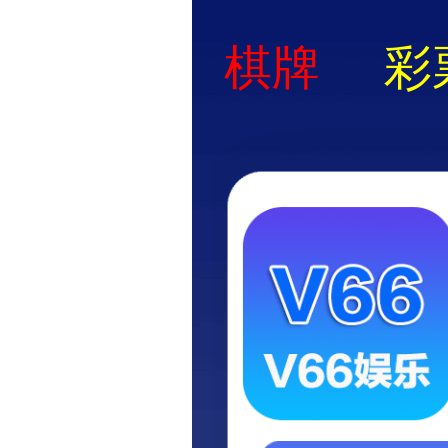
首页
集团成员