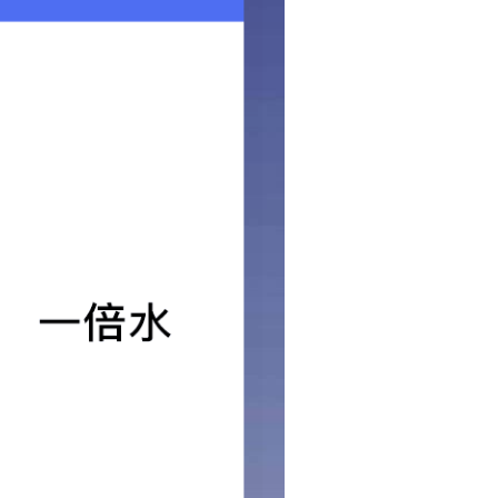
售；金属丝绳及其制品销售；机械设备销售等。