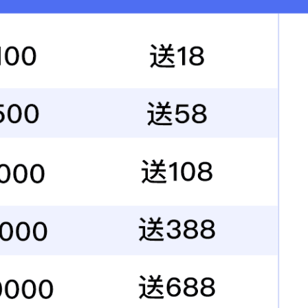
供应链管理服务；金属材料销售；金属制品销售；建筑用钢筋产品销
了解详情
江苏裕景泰供应链管理有限公司
销售：钢材、金属材料及制品、机械设备及零部件、建筑材料等。
了解详情